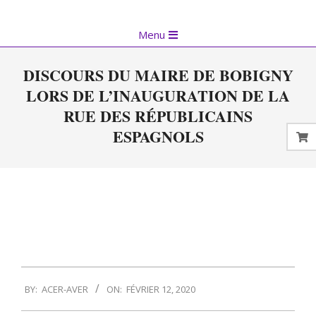
Skip
to
Primary
Menu
content
Navigation
Menu
DISCOURS DU MAIRE DE BOBIGNY
LORS DE L’INAUGURATION DE LA
RUE DES RÉPUBLICAINS
ESPAGNOLS
2020-
BY:
ACER-AVER
ON:
FÉVRIER 12, 2020
02-
12