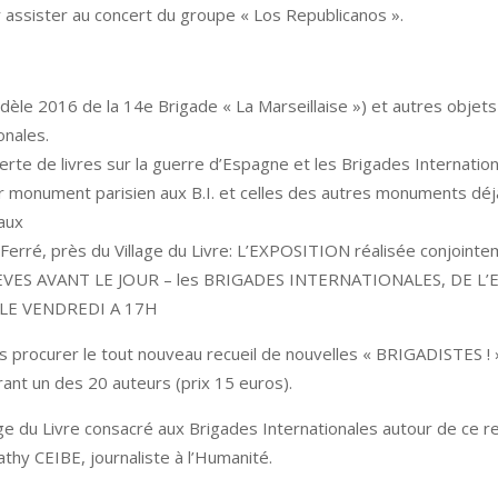
 assister au concert du groupe « Los Republicanos ».
dèle 2016 de la 14e Brigade « La Marseillaise ») et autres objets
onales.
erte de livres sur la guerre d’Espagne et les Brigades Internation
r monument parisien aux B.I. et celles des autres monuments déjà
aux
rré, près du Village du Livre: L’EXPOSITION réalisée conjointem
« LEVES AVANT LE JOUR – les BRIGADES INTERNATIONALES, DE L
LE VENDREDI A 17H
us procurer le tout nouveau recueil de nouvelles « BRIGADISTES ! 
rant un des 20 auteurs (prix 15 euros).
ge du Livre consacré aux Brigades Internationales autour de ce re
thy CEIBE, journaliste à l’Humanité.