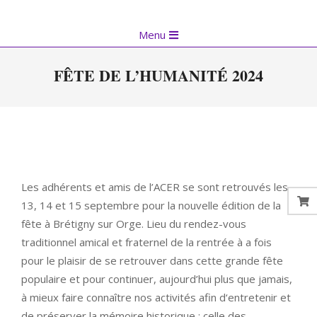
Skip
to
Primary
Menu
content
Navigation
Menu
FÊTE DE L’HUMANITÉ 2024
Les adhérents et amis de l’ACER se sont retrouvés les
13, 14 et 15 septembre pour la nouvelle édition de la
fête à Brétigny sur Orge. Lieu du rendez-vous
traditionnel amical et fraternel de la rentrée à a fois
pour le plaisir de se retrouver dans cette grande fête
populaire et pour continuer, aujourd’hui plus que jamais,
à mieux faire connaître nos activités afin d‘entretenir et
de préserver la mémoire historique : celle des