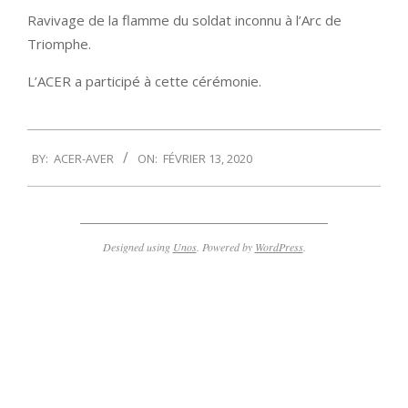
Ravivage de la flamme du soldat inconnu à l’Arc de
Triomphe.
L’ACER a participé à cette cérémonie.
2020-
BY:
ACER-AVER
ON:
FÉVRIER 13, 2020
02-
13
Designed using
Unos
. Powered by
WordPress
.