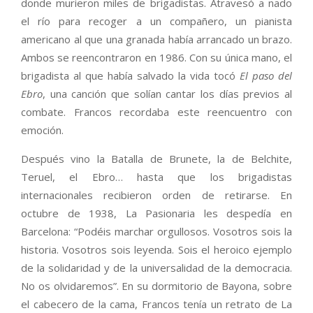
donde murieron miles de brigadistas. Atravesó a nado
el río para recoger a un compañero, un pianista
americano al que una granada había arrancado un brazo.
Ambos se reencontraron en 1986. Con su única mano, el
brigadista al que había salvado la vida tocó
El paso del
Ebro
, una canción que solían cantar los días previos al
combate. Francos recordaba este reencuentro con
emoción.
Después vino la Batalla de Brunete, la de Belchite,
Teruel, el Ebro… hasta que los brigadistas
internacionales recibieron orden de retirarse. En
octubre de 1938, La Pasionaria les despedía en
Barcelona: “Podéis marchar orgullosos. Vosotros sois la
historia. Vosotros sois leyenda. Sois el heroico ejemplo
de la solidaridad y de la universalidad de la democracia.
No os olvidaremos”. En su dormitorio de Bayona, sobre
el cabecero de la cama, Francos tenía un retrato de La