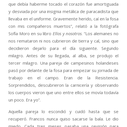
que debía haberme tocado el corazón fue amortiguada
y desviada por una insignia metálica de paracaidista que
llevaba en el uniforme. Gravemente herido, caí en la fosa
con mis compañeros muertos”, relató a la fotógrafa
Sofía Moro en su libro
Ellos y nosotros
. “Los alemanes no
nos remataron ni nos cubrieron de tierra y cal, sino que
decidieron dejarlo para el día siguiente. Segundo
milagro. Antes de su llegada, al alba, se produjo el
tercer milagro. Una pareja de campesinos holandeses
pasó por delante de la fosa para empezar su jornada de
trabajo en el campo. Eran de la Resistencia.
Sorprendidos, descubrieron la carnicería y observando
los cuerpos vieron que uno entre ellos se movía todavía
un poco. Era yo”.
Aquella pareja lo escondió y cuidó hasta que se
recuperó. Francos nunca quiso sacarse la bala. Le dio
miedo. Cada tres meses pasaba una revisión para