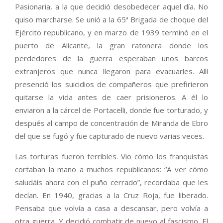
Pasionaria, a la que decidió desobedecer aquel día. No
quiso marcharse. Se unió a la 65ª Brigada de choque del
Ejército republicano, y en marzo de 1939 terminó en el
puerto de Alicante, la gran ratonera donde los
perdedores de la guerra esperaban unos barcos
extranjeros que nunca llegaron para evacuarles. Allí
presenció los suicidios de compañeros que prefirieron
quitarse la vida antes de caer prisioneros. A él lo
enviaron a la cárcel de Portacelli, donde fue torturado, y
después al campo de concentración de Miranda de Ebro
del que se fugó y fue capturado de nuevo varias veces.
Las torturas fueron terribles. Vio cómo los franquistas
cortaban la mano a muchos republicanos: “A ver cómo
saludáis ahora con el puño cerrado”, recordaba que les
decían. En 1940, gracias a la Cruz Roja, fue liberado.
Pensaba que volvía a casa a descansar, pero volvía a
otra guerra. Y decidió combatir de nuevo al fascismo. El