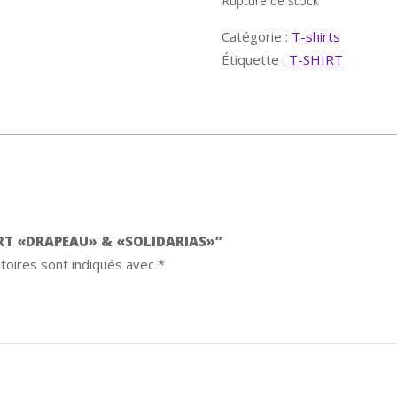
Rupture de stock
Catégorie :
T-shirts
Étiquette :
T-SHIRT
HIRT «DRAPEAU» & «SOLIDARIAS»”
toires sont indiqués avec
*