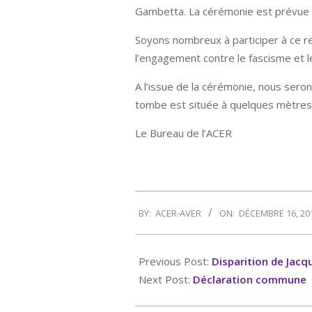
Gambetta. La cérémonie est prévue 
Soyons nombreux à participer à ce 
l’engagement contre le fascisme et l
A l’issue de la cérémonie, nous ser
tombe est située à quelques mètres 
Le Bureau de l’ACER
2019-
BY:
ACER-AVER
ON:
DÉCEMBRE 16, 20
12-
16
Previous Post:
Disparition de Jacq
Next Post:
Déclaration commune