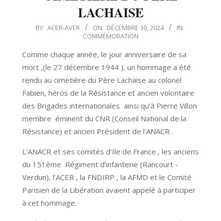
LACHAISE
2024-
BY:
ACER-AVER
ON:
DÉCEMBRE 30, 2024
IN:
COMMÉMORATION
12-
30
Comme chaque année, le jour anniversaire de sa
mort ,(le 27 décembre 1944 ), un hommage a été
rendu au cimetière du Père Lachaise au colonel
Fabien, héros de la Résistance et ancien volontaire
des Brigades internationales ainsi qu’à Pierre Villon
membre éminent du CNR (Conseil National de la
Résistance) et ancien Président de l’ANACR .
L’ANACR et ses comités d’Ile de France , les anciens
du 151ème Régiment d’infanterie (Rancourt -
Verdun), l’ACER , la FNDIRP , la AFMD et le Comité
Parisien de la Libération avaient appelé à participer
à cet hommage.