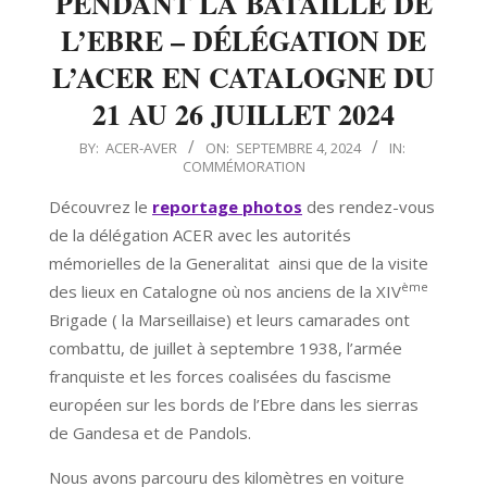
PENDANT LA BATAILLE DE
L’EBRE – DÉLÉGATION DE
L’ACER EN CATALOGNE DU
21 AU 26 JUILLET 2024
2024-
BY:
ACER-AVER
ON:
SEPTEMBRE 4, 2024
IN:
COMMÉMORATION
09-
04
Découvrez le
reportage photos
des rendez-vous
de la délégation ACER avec les autorités
mémorielles de la Generalitat ainsi que de la visite
ème
des lieux en Catalogne où nos anciens de la XIV
Brigade ( la Marseillaise) et leurs camarades ont
combattu, de juillet à septembre 1938, l’armée
franquiste et les forces coalisées du fascisme
européen sur les bords de l’Ebre dans les sierras
de Gandesa et de Pandols.
Nous avons parcouru des kilomètres en voiture