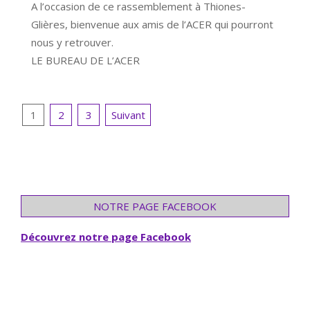
A l’occasion de ce rassemblement à Thiones-
Glières, bienvenue aux amis de l’ACER qui pourront
nous y retrouver.
LE BUREAU DE L’ACER
PAGINATION
1
2
3
Suivant
DES
PUBLICATIONS
NOTRE PAGE FACEBOOK
Découvrez notre page Facebook