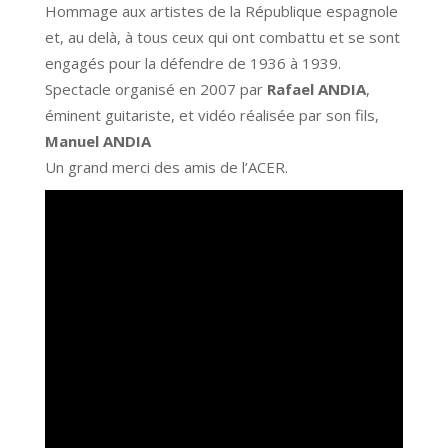
03
Hommage aux artistes de la République espagnole
et, au delà, à tous ceux qui ont combattu et se sont
engagés pour la défendre de 1936 à 1939.
Spectacle organisé en 2007 par
Rafael ANDIA
,
éminent guitariste, et vidéo réalisée par son fils,
Manuel ANDIA
Un grand merci des amis de l’ACER.