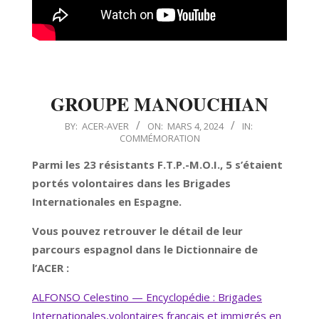
GROUPE MANOUCHIAN
2024-
BY:
ACER-AVER
ON:
MARS 4, 2024
IN:
COMMÉMORATION
03-
04
Parmi les 23 résistants F.T.P.-M.O.I., 5 s’étaient
portés volontaires dans les Brigades
Internationales en Espagne.
Vous pouvez retrouver le détail de leur
parcours espagnol dans le Dictionnaire de
l’ACER :
ALFONSO Celestino — Encyclopédie : Brigades
Internationales,volontaires français et immigrés en