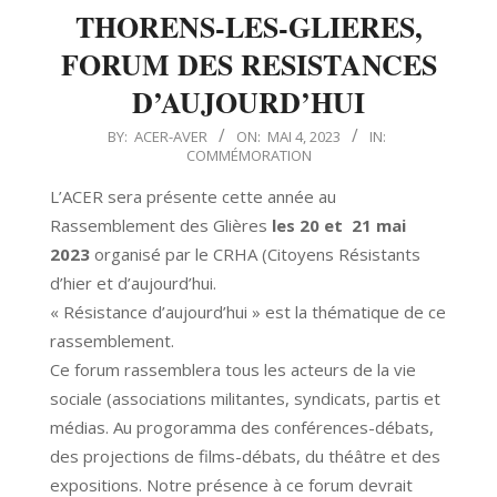
THORENS-LES-GLIERES,
FORUM DES RESISTANCES
D’AUJOURD’HUI
2023-
BY:
ACER-AVER
ON:
MAI 4, 2023
IN:
COMMÉMORATION
05-
04
L’ACER sera présente cette année au
Rassemblement des Glières
les 20 et 21 mai
2023
organisé par le CRHA (Citoyens Résistants
d’hier et d’aujourd’hui.
« Résistance d’aujourd’hui » est la thématique de ce
rassemblement.
Ce forum rassemblera tous les acteurs de la vie
sociale (associations militantes, syndicats, partis et
médias. Au progoramma des conférences-débats,
des projections de films-débats, du théâtre et des
expositions. Notre présence à ce forum devrait