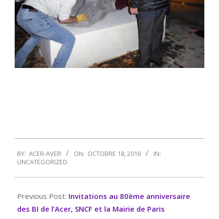
2016-
BY:
ACER-AVER
ON:
OCTOBRE 18, 2016
IN:
10-
UNCATEGORIZED
18
Previous Post:
Invitations au 80ème anniversaire
des BI de l’Acer, SNCF et la Mairie de Paris