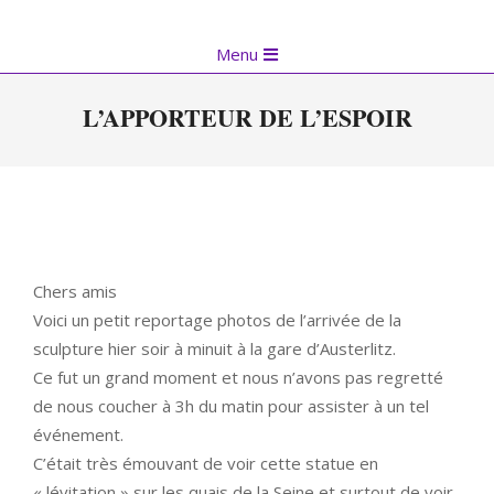
Skip
to
Primary
Menu
content
Navigation
Menu
L’APPORTEUR DE L’ESPOIR
Chers amis
Voici un petit reportage photos de l’arrivée de la
sculpture hier soir à minuit à la gare d’Austerlitz.
Ce fut un grand moment et nous n’avons pas regretté
de nous coucher à 3h du matin pour assister à un tel
événement.
C’était très émouvant de voir cette statue en
« lévitation » sur les quais de la Seine et surtout de voir