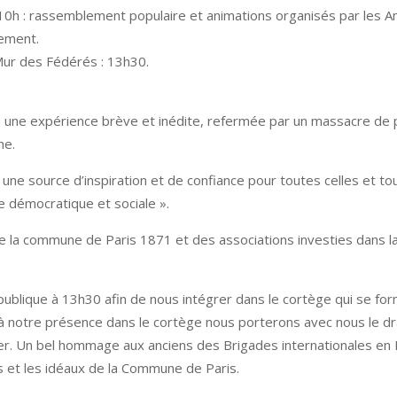
e 10h : rassemblement populaire et animations organisés par les 
nement.
Mur des Fédérés : 13h30.
ns une expérience brève et inédite, refermée par un massacre de p
ne.
une source d’inspiration et de confiance pour toutes celles et t
e démocratique et sociale ».
de la commune de Paris 1871 et des associations investies dans l
publique à 13h30 afin de nous intégrer dans le cortège qui se f
é à notre présence dans le cortège nous porterons avec nous le d
r. Un bel hommage aux anciens des Brigades internationales en 
s et les idéaux de la Commune de Paris.