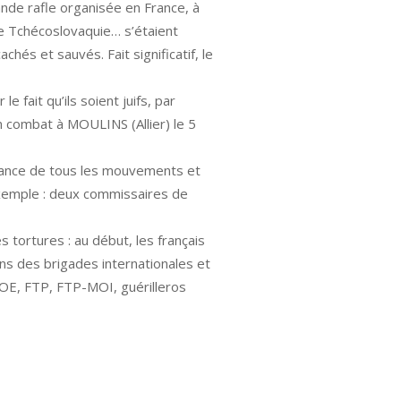
nde rafle organisée en France, à
 de Tchécoslovaquie… s’étaient
hés et sauvés. Fait significatif, le
 fait qu’ils soient juifs, par
 combat à MOULINS (Allier) le 5
stance de tous les mouvements et
exemple : deux commissaires de
es tortures : au début, les français
ns des brigades internationales et
SOE, FTP, FTP-MOI, guérilleros