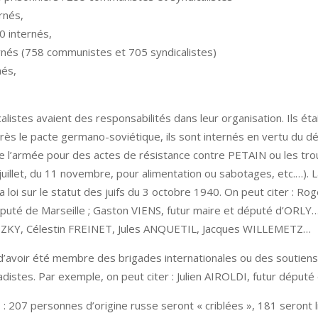
ernés,
 internés,
ernés (758 communistes et 705 syndicalistes)
nés,
stes avaient des responsabilités dans leur organisation. Ils étaie
près le pacte germano-soviétique, ils sont internés en vertu d
de l’armée pour des actes de résistance contre PETAIN ou les tro
illet, du 11 novembre, pour alimentation ou sabotages, etc.…). La
 loi sur le statut des juifs du 3 octobre 1940. On peut citer : R
uté de Marseille ; Gaston VIENS, futur maire et député d’ORLY… ;
SLIZKY, Célestin FREINET, Jules ANQUETIL, Jacques WILLEMETZ…
 d’avoir été membre des brigades internationales ou des soutiens
gadistes. Par exemple, on peut citer : Julien AIROLDI, futur dépu
 : 207 personnes d’origine russe seront « criblées », 181 seront 