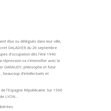
nt élus ou délégués dans leur ville,
u décret DALADIER du 26 septembre
upes d’occupation dès l’été 1940
 répression va s’intensifier avec la
oger GARAUDY, philosophe et futur
 beaucoup d’intellectuels et
 de l’Espagne Républicaine. Sur 1500
té de LYON…
libérées.