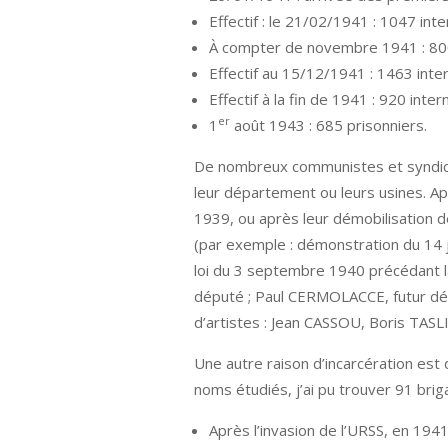
Effectif : le 21/02/1941 : 1047 int
À compter de novembre 1941 : 800
Effectif au 15/12/1941 : 1463 int
Effectif à la fin de 1941 : 920 inter
er
1
août 1943 : 685 prisonniers.
De nombreux communistes et syndicali
leur département ou leurs usines. A
1939, ou après leur démobilisation 
(par exemple : démonstration du 14 ju
loi du 3 septembre 1940 précédant la
député ; Paul CERMOLACCE, futur dép
d’artistes : Jean CASSOU, Boris TA
Une autre raison d’incarcération est
noms étudiés, j’ai pu trouver 91 bri
Après l’invasion de l’URSS, en 1941