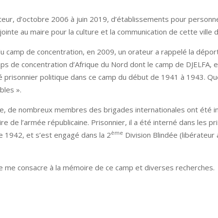
recteur, d’octobre 2006 à juin 2019, d’établissements pour personne
ointe au maire pour la culture et la communication de cette ville
 camp de concentration, en 2009, un orateur a rappelé la déport
ps de concentration d’Afrique du Nord dont le camp de DJELFA, en 
prisonnier politique dans ce camp du début de 1941 à 1943. Quest
bles ».
ice, de nombreux membres des brigades internationales ont été i
ire de l’armée républicaine. Prisonnier, il a été interné dans les
ème
n de 1942, et s’est engagé dans la 2
Division Blindée (libérateur
 je me consacre à la mémoire de ce camp et diverses recherches.