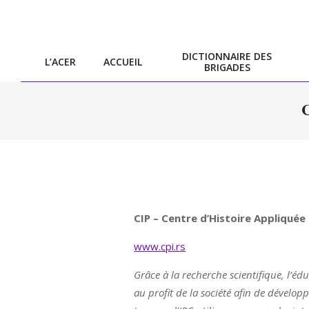
Skip
to
content
DICTIONNAIRE DES
L’ACER
ACCUEIL
BRIGADES
CIP – Centre d’Histoire Appliqué
www.cpi.rs
Grâce à la recherche scientifique, l’édu
au profit de la société afin de dévelop