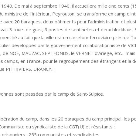
1940. De mai à septembre 1940, il accueillera mille cinq cents (1
u ministre de l’Intérieur, Peyrouton, se transforme en camp d’in
e avec 20 baraques, deux bâtiments pour l’administration et plus
avait 3 tours de guet, 9 postes de sentinelles et deux blockhaus. 
ement lié au fait que la ville est un carrefour ferroviaire près de
ticulier développés par le gouvernement collaborationniste de VI
 de NOE, MAUZAC, SEPTFONDS, le VERNET d’Ariège, etc… mais a
les camps, en France, pour le regroupement des étrangers et la 
que PITHIVIERS, DRANCY…
sonnes sont passées par le camp de Saint-Sulpice.
libération du camp, dans les 20 baraques du camp principal, les 
ommuniste ou syndicaliste de la CGT(U) et résistants :
 prisonniers : 255 communistes et syndicalistes