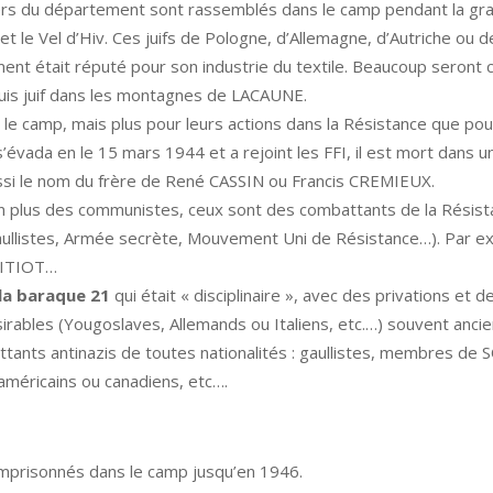
ers du département sont rassemblés dans le camp pendant la gra
 et le Vel d’Hiv. Ces juifs de Pologne, d’Allemagne, d’Autriche ou
nt était réputé pour son industrie du textile. Beaucoup seront cac
is juif dans les montagnes de LACAUNE.
le camp, mais plus pour leurs actions dans la Résistance que pour le
ada en le 15 mars 1944 et a rejoint les FFI, il est mort dans un
si le nom du frère de René CASSIN ou Francis CREMIEUX.
en plus des communistes, ceux sont des combattants de la Rési
Gaullistes, Armée secrète, Mouvement Uni de Résistance…). Par 
 PITIOT…
la baraque 21
qui était « disciplinaire », avec des privations et d
rables (Yougoslaves, Allemands ou Italiens, etc.…) souvent ancie
tants antinazis de toutes nationalités : gaullistes, membres de 
 américains ou canadiens, etc….
emprisonnés dans le camp jusqu’en 1946.