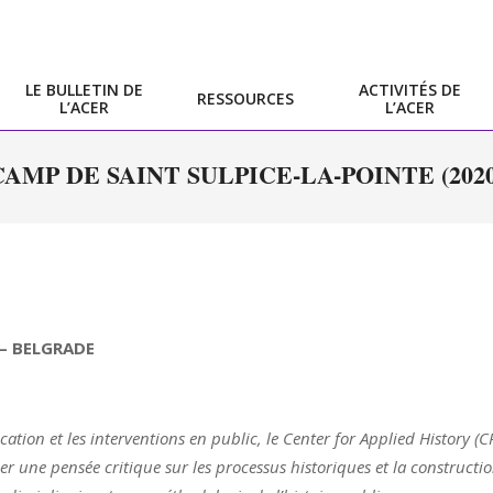
LE BULLETIN DE
ACTIVITÉS DE
RESSOURCES
L’ACER
L’ACER
Primary
Navigation
CAMP DE SAINT SULPICE-LA-POINTE (2020
Menu
e – BELGRADE
cation et les interventions en public, le Center for Applied History (C
per une pensée critique sur les processus historiques et la constructi